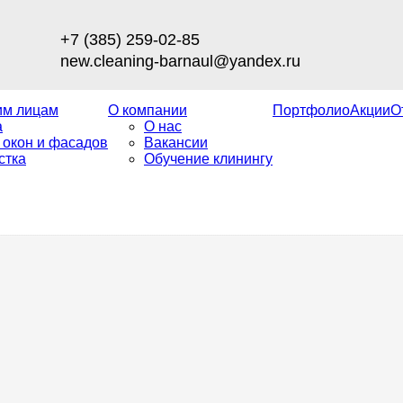
+7 (385) 259-02-85
new.cleaning-barnaul@yandex.ru
им лицам
О компании
Портфолио
Акции
О
а
О нас
 окон и фасадов
Вакансии
стка
Обучение клинингу