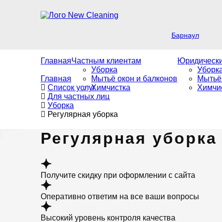
Барнаул
Главная
Частным клиентам
Юридическ
Уборка
Уборк
Главная
Мытьё окон и балконов
Мытьё
Список услуг
Химчистка
Химчи
Для частных лиц
Уборка
Регулярная уборка
Регулярная уборка
Получите скидку при оформлении с сайта
Оперативно ответим на все ваши вопросы
Высокий уровень контроля качества