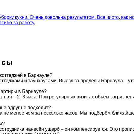
орку кухни. Очень довольна результатом. Все чисто, как н
сибо за работу.
осы
 коттеджей в Барнауле?
оттеджами и таунхаусами. Выезд за пределы Барнаула – ут
вартиры в Барнауле?
атная – 2–3 часа. При регулярных визитах объём загрязнен
мне вдруг не подходит?
 не менее чем за несколько часов. Мы подберём ближайше
ки?
сотрудника нанесён ущерб – он компенсируется. Это прописа