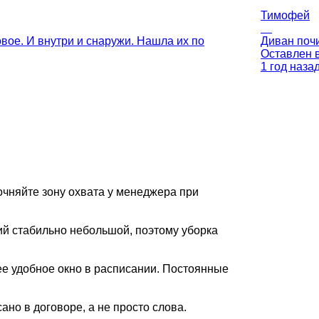
Тимофей
овое. И внутри и снаружи. Нашла их по
Диван почи
Оставлен 
1 год наза
очняйте зону охвата у менеджера при
ий стабильно небольшой, поэтому уборка
е удобное окно в расписании. Постоянные
но в договоре, а не просто слова.