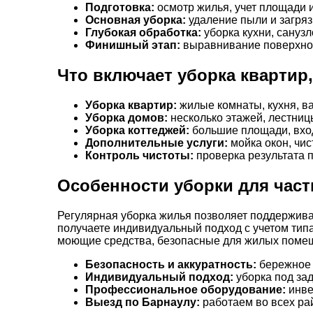
Подготовка:
осмотр жилья, учет площади 
Основная уборка:
удаление пыли и загряз
Глубокая обработка:
уборка кухни, санузл
Финишный этап:
выравнивание поверхнос
Что включает уборка квартир
Уборка квартир:
жилые комнаты, кухня, ва
Уборка домов:
несколько этажей, лестни
Уборка коттеджей:
большие площади, вхо
Дополнительные услуги:
мойка окон, чис
Контроль чистоты:
проверка результата п
Особенности уборки для част
Регулярная уборка жилья позволяет поддерживат
получаете индивидуальный подход с учетом тип
моющие средства, безопасные для жилых поме
Безопасность и аккуратность:
бережное 
Индивидуальный подход:
уборка под зад
Профессиональное оборудование:
инве
Выезд по Барнаулу:
работаем во всех рай